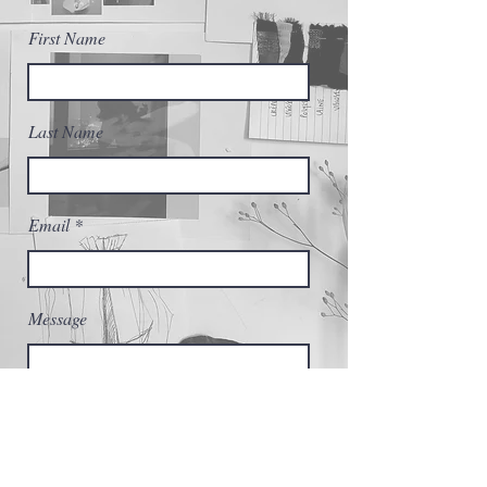
First Name
Last Name
Email
Message
Send