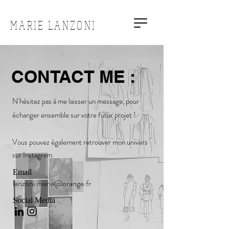
MARIE LANZONI
CONTACT ME :
N'hésitez pas à me laisser un message, pour
échanger ensemble sur votre futur projet !
Vous pouvez également retrouver mon univers
sur
Instagram.
Email
lanzoni.marie@orange.fr
Social Media